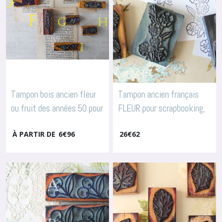
Tampon bois ancien fleur
Tampon ancien français
ou fruit des années 50 pour
FLEUR pour scrapbooking,
scrapbooking, arts
arts textiles, broderie,
À PARTIR DE
6
€
96
26
€
62
textiles, broderie, 3601
4019
-
Tampons Fleurs & Fruits
-
Tampons Fleurs & Fruits