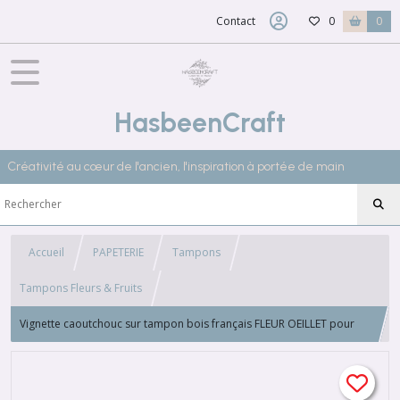
Contact
0
0
HasbeenCraft
Créativité au cœur de l'ancien, l'inspiration à portée de main
Accueil
PAPETERIE
Tampons
Tampons Fleurs & Fruits
Vignette caoutchouc sur tampon bois français FLEUR OEILLET pour
scrapbooking, arts textiles, broderie, 3672