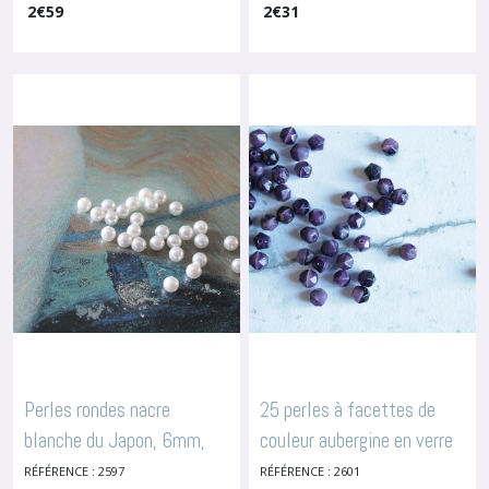
2
€
59
2
€
31
en forme de grain de riz,
plat, 8x7 mm, 2590
-
Perles
En Céramique Ou Verre
pour broderie ou bijoux,
2379
-
Perles En Céramique Ou
Verre
Perles rondes nacre
25 perles à facettes de
blanche du Japon, 6mm,
couleur aubergine en verre
par 50
de diamètre 4.5 mm, 2601
RÉFÉRENCE : 2597
RÉFÉRENCE : 2601
-
Perles En Céramique