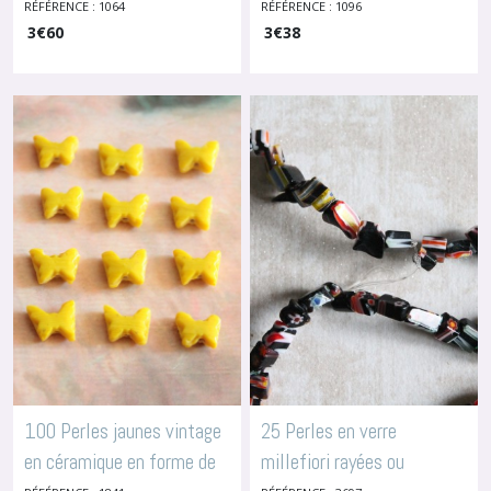
1064
françaises en verre de
RÉFÉRENCE : 1064
RÉFÉRENCE : 1096
-
Perles En Céramique Ou
Verre
3
€
60
3
€
38
Briare, pour broderie ou
bijoux,1095
-
Perles En
Céramique Ou Verre
100 Perles jaunes vintage
25 Perles en verre
en céramique en forme de
millefiori rayées ou