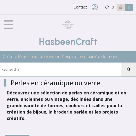
Fermer
Contact
0
0
FILTRES
Tous
HasbeenCraft
les
produits
Créativité au cœur de l'ancien, l'inspiration à portée de main
TEXTILES
ANCIENS
&
MERCERIE
Perles
Perles en céramique ou verre
Découvrez une sélection de perles en céramique et en
verre, anciennes ou vintage, déclinées dans une
Emaux
de
grande variété de formes, couleurs et tailles pour la
Briare
création de bijoux, la broderie perlée et les projets
(10)
créatifs.
Perles