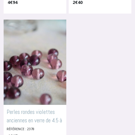
Ou Verre
4
€
94
-
2
Perles En Céramique Ou Verre
€
40
Perles rondes violettes
anciennes en verre de 4.5 à
7 mm, par 25, 2378
RÉFÉRENCE : 2378
-
Perles