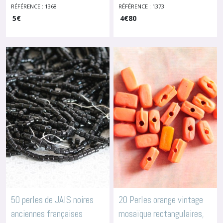
Céramique Ou Verre
rocaille, 7 x 8 mm, 1373
RÉFÉRENCE : 1368
RÉFÉRENCE : 1373
Autres
5
€
-
4
Perles En Céramique Ou Verre
€
80
perles
vintage
(11)
Apprêts
pour
bijouterie
fantaisie
(2)
Afficher
les
résultats
50 perles de JAIS noires
20 Perles orange vintage
anciennes françaises
mosaïque rectangulaires,