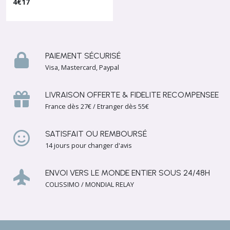
En Céramique Ou Verre
4
€
17
PAIEMENT SÉCURISÉ
Visa, Mastercard, Paypal
LIVRAISON OFFERTE & FIDELITE RECOMPENSEE
France dès 27€ / Etranger dès 55€
SATISFAIT OU REMBOURSÉ
14 jours pour changer d'avis
ENVOI VERS LE MONDE ENTIER SOUS 24/48H
COLISSIMO / MONDIAL RELAY