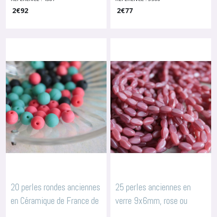
2
€
92
2
€
77
7mm, pour broderie ou
mm, ref 3566
-
Perles En
Céramique Ou Verre
bijoux, 4387
-
Perles En
Céramique Ou Verre
20 perles rondes anciennes
25 perles anciennes en
en Céramique de France de
verre 9x6mm, rose ou
6 mm, plusieurs coloris au
caramel, 2382
-
Perles En