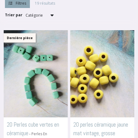
Filtres
de
19 résultats
Rocaille
(7)
Trier par
Perles
Dernière pièce
en
céramique
ou
verre
(19)
Perles
en
bois
(6)
Perles
Coeur
20 Perles cube vertes en
20 perles céramique jaune
(3)
céramique
mat vintage, grosse
-
Perles En