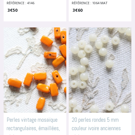
diamètre 6 mm, 4146
MAT, 1064
RÉFÉRENCE : 4146
RÉFÉRENCE : 1064 MAT
-
Perles En
-
3
Perles En Céramique Ou Verre
€
50
Céramique Ou Verre
3
€
60
Perles vintage mosaïque
20 perles rondes 5 mm
rectangulaires, émaillées,
couleur ivoire anciennes