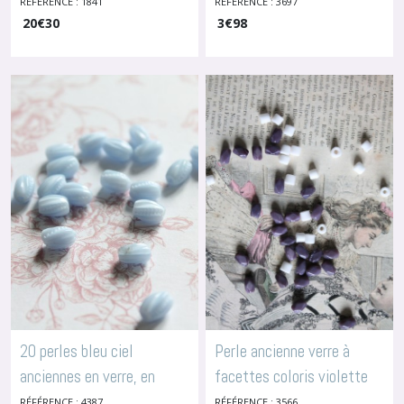
papillon et émaillées,
fleuries noires et
RÉFÉRENCE : 1841
RÉFÉRENCE : 3697
20
€
30
3
€
98
1841
multicolores, 3697
-
Perles En Céramique
-
Perles
Ou Verre
En Céramique Ou Verre
20 perles bleu ciel
Perle ancienne verre à
anciennes en verre, en
facettes coloris violette
forme de grain de riz strié,
par 20, dimensions 6.5x4
RÉFÉRENCE : 4387
RÉFÉRENCE : 3566