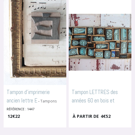
Fleurs
&
Fruits
(5)
Tampons
Animaux
(1)
Tampons
Personnages
(2)
Tampon d'imprimerie
Tampon LETTRES des
Tampons
ancien lettre E
années 60 en bois et
à
-
Tampons
personnaliser
Lettres & Monogrammes À
caoutchouc
RÉFÉRENCE : 1447
-
Tampons Lettres
(1)
Broder
12
€
22
& Monogrammes À Broder
À PARTIR DE
4
€
52
Afficher