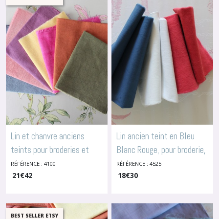
Afficher
les
résultats
Lin et chanvre anciens
Lin ancien teint en Bleu
teints pour broderies et
Blanc Rouge, pour broderie,
arts textiles, 6x20x20 ou
arts textiles,
RÉFÉRENCE : 4100
RÉFÉRENCE : 4525
21
€
42
18
€
30
25x25cm, 4100
6x25(30)x25(30)cm,
-
Lins
Anciens Teints
4525
-
Lins Anciens Teints
BEST SELLER ETSY