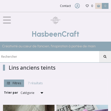
Fermer
Contact
0
0
FILTRES
Tous
HasbeenCraft
les
produits
Créativité au cœur de l'ancien, l'inspiration à portée de main
TEXTILES
ANCIENS
&
MERCERIE
Tissus
Lins anciens teints
anciens
français
Filtres
7 résultats
Lins
Trier par
et
Chanvres
Bruts
(3)