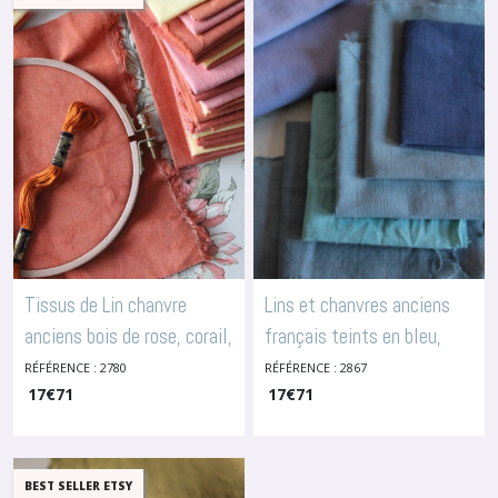
Tissus de Lin chanvre
Lins et chanvres anciens
anciens bois de rose, corail,
français teints en bleu,
terracotta, 2780/3340
2867
RÉFÉRENCE : 2780
RÉFÉRENCE : 2867
-
Lins Anciens Teints
-
17
Lins Anciens Teints
€
71
17
€
71
BEST SELLER ETSY