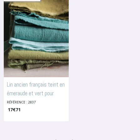
Lin ancien français teint en
émeraude et vert pour
broderie, 2837
RÉFÉRENCE : 2837
-
Lins Anciens
Teints
17
€
71