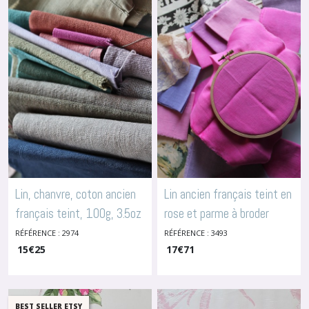
Lins
anciens
teints
(7)
Lins
teints
en
teinture
végétale
(5)
Lin, chanvre, coton ancien
Lin ancien français teint en
français teint, 100g, 3.5oz
rose et parme à broder
Soie
et
-
Lins Anciens Teints
,3493
RÉFÉRENCE : 2974
RÉFÉRENCE : 3493
-
Lins Anciens Teints
Ameublement
15
€
25
17
€
71
(2)
Autres
(1)
BEST SELLER ETSY