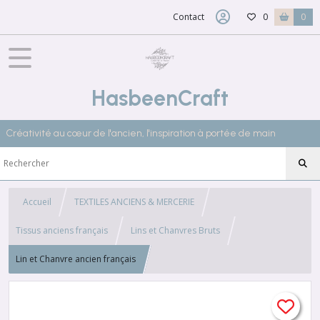
Contact
0
0
HasbeenCraft
Créativité au cœur de l'ancien, l'inspiration à portée de main
Accueil
TEXTILES ANCIENS & MERCERIE
Tissus anciens français
Lins et Chanvres Bruts
Lin et Chanvre ancien français