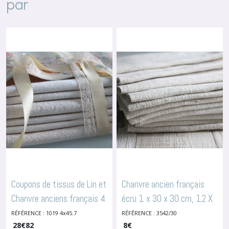
par
Coupons de tissus de Lin et
Chanvre ancien français
Chanvre anciens français 4
écru 1 x 30 x 30 cm, 12 X
x 45,7x45,7cm/18x18"
12", 3542
RÉFÉRENCE : 1019 4x45.7
RÉFÉRENCE : 3542/30
-
Lins Et Chanvres
-
28
Lins Et Chanvres Bruts
€
82
Bruts
8
€