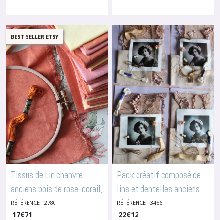
BEST SELLER ETSY
Tissus de Lin chanvre
Pack créatif composé de
anciens bois de rose, corail,
lins et dentelles anciens
terracotta, 2780/3340
teints en teinture
RÉFÉRENCE : 2780
RÉFÉRENCE : 3456
-
17
Lins Anciens Teints
€
71
22
€
12
végétale, vignette de