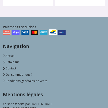
tissu, fil or, boutons de
nacre, 3456
-
Lins Teints En
Teinture Végétale
Paiements sécurisés
Navigation
Accueil
Catalogue
Contact
Qui sommes nous ?
Conditions générales de vente
Mentions légales
Ce site est édité par HASBEENCRAFT.