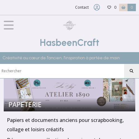
Fermer
Contact
0
0
FILTRES
Tous
HasbeenCraft
les
produits
Créativité au cœur de l'ancien, l'inspiration à portée de main
PAPETERIE
Packs
créatifs
de
papiers
anciens
(4)
PAPETERIE
Cartes
postales
Papiers et documents anciens pour scrapbooking,
anciennes
collage et loisirs créatifs
(1)