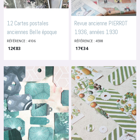
12 Cartes postales
Revue ancienne PIERROT
anciennes Belle époque
1936, années 1930
France
France, périodique ancien
RÉFÉRENCE : 4106
RÉFÉRENCE : 4598
-
Cartes Postales
Anciennes
12
€
83
-
17
Journaux Anciens
€
34