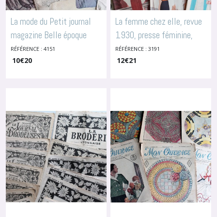
La mode du Petit journal
La femme chez elle, revue
magazine Belle époque
1930, presse féminine,
1903 1904 1907, 4151
affiche art déco, 3191
RÉFÉRENCE : 4151
RÉFÉRENCE : 3191
-
10
Revues De Mode Anciennes
€
20
-
12
Revues De Mode Anciennes
€
21