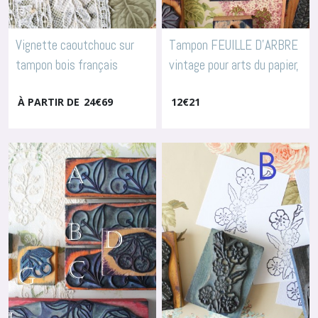
Vignette caoutchouc sur
Tampon FEUILLE D'ARBRE
tampon bois français
vintage pour arts du papier,
FLEUR OEILLET pour
scrapbooking, journal,
À PARTIR DE
24
€
69
12
€
21
scrapbooking, arts
3802
-
Tampons Fleurs & Fruits
textiles, broderie, 3672
-
Tampons Fleurs & Fruits