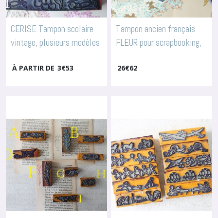
CERISE Tampon scolaire
Tampon ancien français
vintage, plusieurs modèles
FLEUR pour scrapbooking,
au choix, 3798
arts textiles, broderie,
-
Tampons
Fleurs & Fruits
À PARTIR DE
3
€
53
26
€
62
4019
-
Tampons Fleurs & Fruits