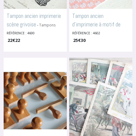
Tampon ancien imprimerie
Tampon ancien
scène grivoise
d'imprimerie à motif de
-
Tampons
Personnages
pêcheur
RÉFÉRENCE : 4600
RÉFÉRENCE : 4602
-
Tampons
22
€
22
Personnages
25
€
30