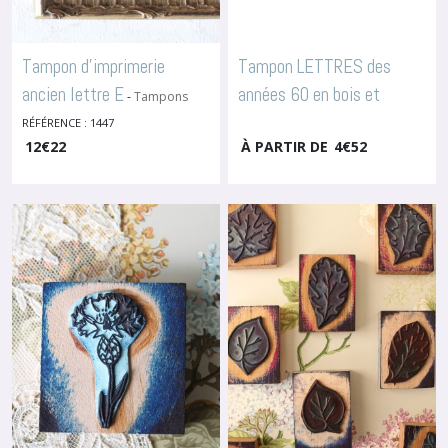
Tampon d'imprimerie
Tampon LETTRES des
ancien lettre E
années 60 en bois et
-
Tampons
Lettres & Monogrammes À
caoutchouc
RÉFÉRENCE : 1447
-
Tampons Lettres
Broder
12
€
22
& Monogrammes À Broder
À PARTIR DE
4
€
52