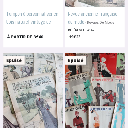
Tampon à personnaliser en
Revue ancienne française
bois naturel vintage de
de mode
-
Revues De Mode
Anciennes
fabrication française ,
RÉFÉRENCE : 4147
À PARTIR DE
3
€
40
19
€
23
3346
-
Tampons À
Personnaliser
Epuisé
Epuisé