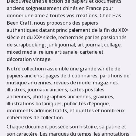
Découvrez une sélection de papiers et documents
Journaux
anciens soigneusement chinés en France pour
anciens
(1)
donner une âme à toutes vos créations. Chez Has
Been Craft, nous proposons des papiers
Etiquettes
authentiques datant principalement de la fin du XIXᵉ
publicitaires
siècle et du XXᵉ siècle, recherchés par les passionnés
(2)
de scrapbooking, junk journal, art journal, collage,
Tampons
mixed media, reliure artisanale, carterie et
(11)
décoration vintage.
Notre collection rassemble une grande variété de
Revues
de
papiers anciens : pages de dictionnaires, partitions de
mode
musique anciennes, revues de mode, magazines
anciennes
illustrés, journaux anciens, cartes postales
(7)
anciennes, photographies anciennes, gravures,
illustrations botaniques, publicités d'époque,
documents administratifs, étiquettes et nombreux
Afficher
éphémères de collection.
les
Chaque document possède son histoire, sa patine et
résultats
son caractère. Les marques du temps, les annotations