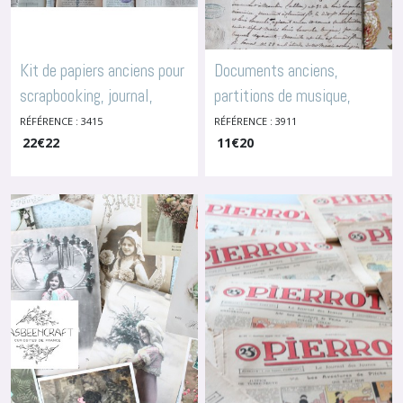
Kit de papiers anciens pour
Documents anciens,
scrapbooking, journal,
partitions de musique,
collage, 3415
pages de dictionnaire,
RÉFÉRENCE : 3415
RÉFÉRENCE : 3911
-
Packs Créatifs
De Papiers Anciens
22
€
22
11
€
20
3911
-
Packs Créatifs De
Papiers Anciens