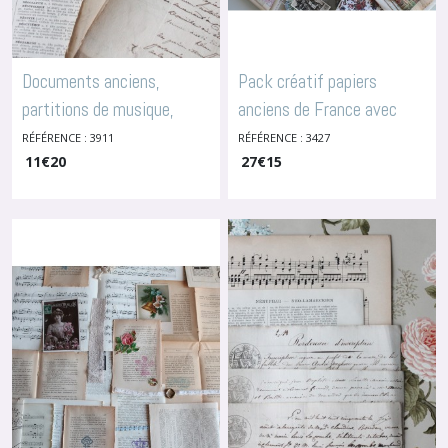
Documents anciens,
Pack créatif papiers
partitions de musique,
anciens de France avec
pages de dictionnaire
carte ancienne, partitions
RÉFÉRENCE : 3911
RÉFÉRENCE : 3427
-
Packs
Créatifs De Papiers Anciens
11
€
20
27
€
15
musique, photos anciennes
pour scrapbooking, journal,
collage, 3427
-
Packs Créatifs
De Papiers Anciens