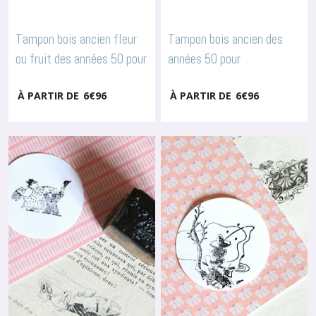
Tampon bois ancien fleur
Tampon bois ancien des
ou fruit des années 50 pour
années 50 pour
scrapbooking, arts
scrapbooking, arts
À PARTIR DE
6
€
96
À PARTIR DE
6
€
96
textiles, broderie, 3601
textiles, broderie, 3602
-
Tampons Fleurs & Fruits
-
Tampons Animaux