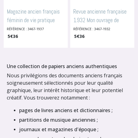
Magazine ancien français
Revue ancienne française
féminin de vie pratique
1932 Mon ouvrage de
date 1934 Mon ouvrage
couture avec
RÉFÉRENCE : 3467-1937
RÉFÉRENCE : 3467-1932
-
5
Revues De Mode Anciennes
€
36
5
€
36
monogramme, publicités
anciennes, affiche
ancienne, patrons
-
Revues
De Mode Anciennes
Une collection de papiers anciens authentiques
Nous privilégions des documents anciens français
soigneusement sélectionnés pour leur qualité
graphique, leur intérêt historique et leur potentiel
créatif. Vous trouverez notamment :
pages de livres anciens et dictionnaires ;
partitions de musique anciennes ;
journaux et magazines d'époque ;