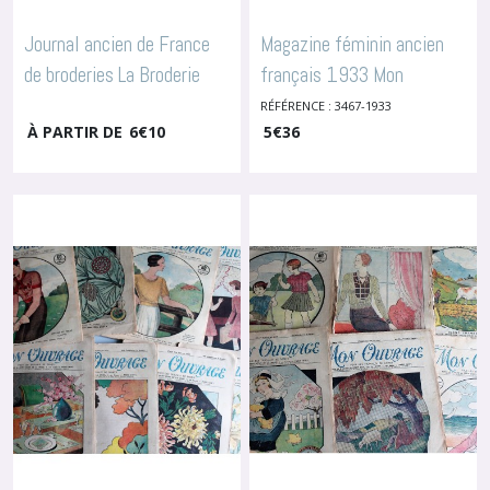
Journal ancien de France
Magazine féminin ancien
de broderies La Broderie
français 1933 Mon
Lyonnaise avec
ouvrage
RÉFÉRENCE : 3467-1933
-
Revues De Mode
À PARTIR DE
6
€
10
Anciennes
5
€
36
monogrammes et modèles
de broderies, 2567
-
Revues
De Mode Anciennes