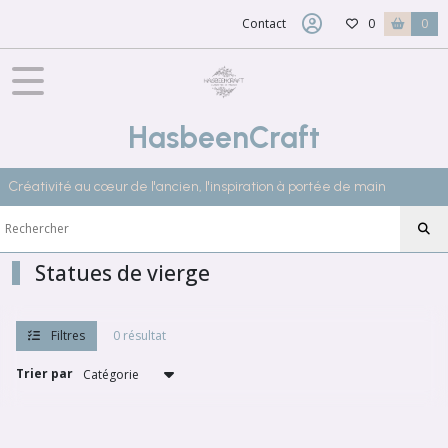
Fermer
Contact
0
0
FILTRES
Tous
HasbeenCraft
les
produits
Créativité au cœur de l'ancien, l'inspiration à portée de main
DECORATION
VINTAGE
Souvenirs
religieux
Statues de vierge
Décoration
religieuse
Filtres
0 résultat
(3)
Trier par
Chapelets
anciens
(2)