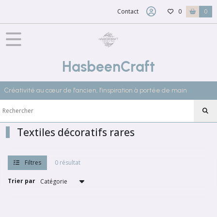
Fermer
Contact
0
0
FILTRES
Tous
HasbeenCraft
les
produits
Créativité au cœur de l'ancien, l'inspiration à portée de main
Afficher
les
Textiles décoratifs rares
résultats
Filtres
0 résultat
Trier par