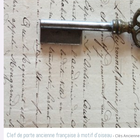
(1)
Enjoliveurs
(11)
Afficher
les
résultats
Clef de porte ancienne française à motif d'oiseau
-
Clés Ancienne