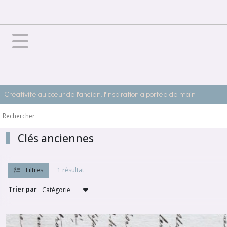
Fermer
FILTRES
Tous
les
produits
Créativité au cœur de l'ancien, l'inspiration à portée de main
MATERIAUTHEQUE
Métaux
&
alliages
Clés anciennes
Clés
anciennes
Filtres
1 résultat
(1)
Trier par
Cache
serrure
(3)