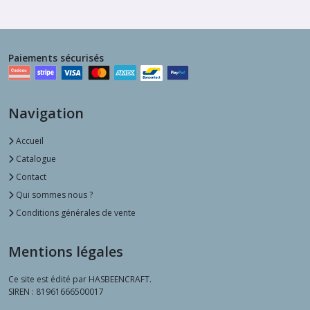
Paiements sécurisés
Navigation
Accueil
Catalogue
Contact
Qui sommes nous ?
Conditions générales de vente
Mentions légales
Ce site est édité par HASBEENCRAFT.
SIREN : 81961666500017