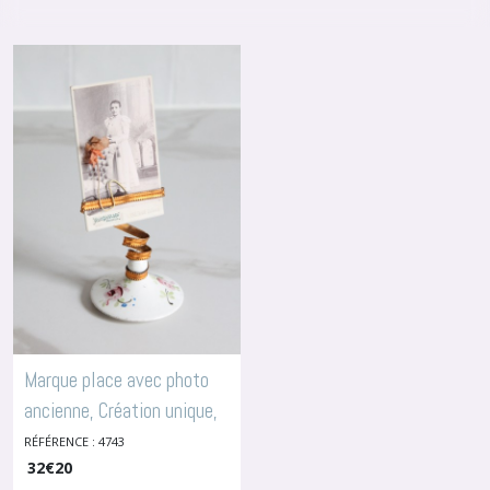
décoratifs
uniques
(1)
Pochettes
en
tissu
(3)
Bijoux
et
accessoires
(5)
Marque place avec photo
Afficher
les
ancienne, Création unique,
résultats
-
Objets Décoratifs Uniques
RÉFÉRENCE : 4743
32
€
20