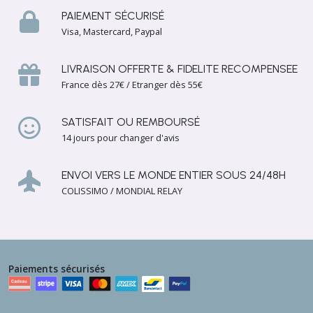
anciennes
PAIEMENT SÉCURISÉ
début
Visa, Mastercard, Paypal
XXème
(14)
LIVRAISON OFFERTE & FIDELITE RECOMPENSEE
France dès 27€ / Etranger dès 55€
Ouvrages
au
crochet
SATISFAIT OU REMBOURSÉ
fait
main
14 jours pour changer d'avis
(3)
ENVOI VERS LE MONDE ENTIER SOUS 24/48H
COLISSIMO / MONDIAL RELAY
Afficher
les
résultats
Paiements sécurisés