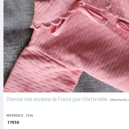
Chemise rose ancienne de France pour fillette bébé
-
Vêtements A
RÉFÉRENCE : 3136
17
€
50