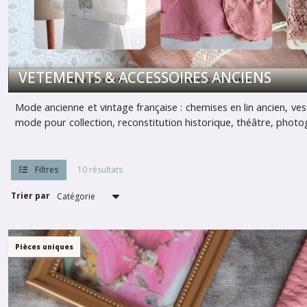
de
mode
anciens
(6)
VETEMENTS & ACCESSOIRES ANCIENS
Afficher
les
Mode ancienne et vintage française : chemises en lin ancien, ves
résultats
mode pour collection, reconstitution historique, théâtre, photog
Filtres
10 résultats
Trier par
Pièces uniques