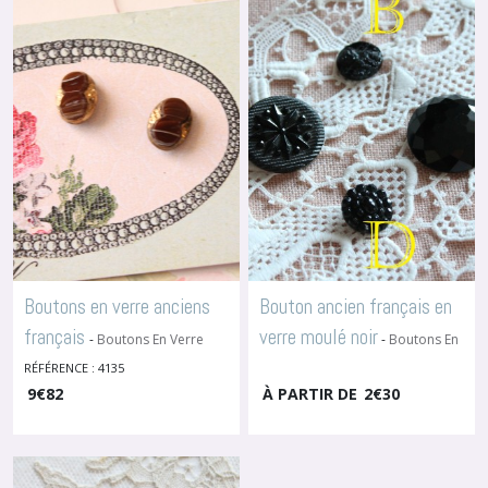
Boutons
en
Passementerie
&
Tissu
(2)
Boutons
en
Nacre
(8)
Boutons en verre anciens
Bouton ancien français en
français
verre moulé noir
Boutons
-
Boutons En Verre
-
Boutons En
en
Verre
RÉFÉRENCE : 4135
Métal
9
€
82
À PARTIR DE
2
€
30
(18)
Boutons
en