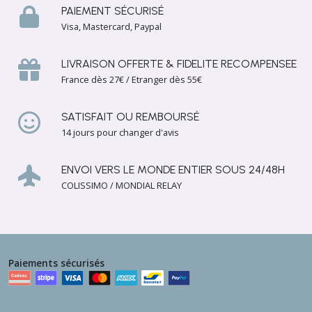
en
PAIEMENT SÉCURISÉ
Galathite
Visa, Mastercard, Paypal
(4)
LIVRAISON OFFERTE & FIDELITE RECOMPENSEE
Boutons
France dès 27€ / Etranger dès 55€
en
Jais
(1)
SATISFAIT OU REMBOURSÉ
14 jours pour changer d'avis
Boutons
en
ENVOI VERS LE MONDE ENTIER SOUS 24/48H
Plastique
COLISSIMO / MONDIAL RELAY
et
polyester
(40)
Boutons
Paiements sécurisés
en
Résine
(3)