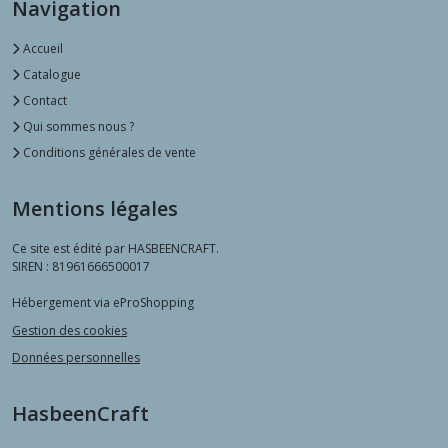
Navigation
Boutons
en
Accueil
Verre
Catalogue
(3)
Contact
Qui sommes nous ?
Fleurs
Conditions générales de vente
en
tissu
(1)
Mentions légales
Ce site est édité par HASBEENCRAFT.
SIREN : 81961666500017
Afficher
les
Hébergement via eProShopping
résultats
Gestion des cookies
Données personnelles
HasbeenCraft