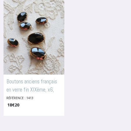
Celluloïd
(5)
Boutons
en
Bois
(4)
Boutons
en
Corozo
(4)
Boutons anciens français
en verre fin XIXème, x6,
Boutons
1413
RÉFÉRENCE : 1413
-
Boutons En Verre
en
Cuir
18
€
20
(2)
Boutons