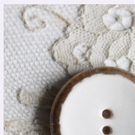
Boutons
en
Passementerie
&
Tissu
(2)
Boutons
en
Nacre
(8)
Boutons
en
Métal
(18)
Boutons
en