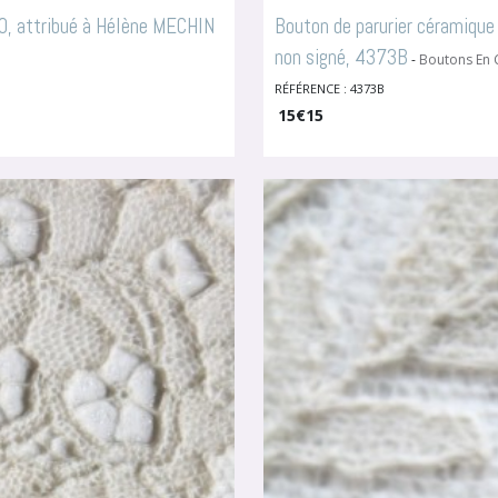
40, attribué à Hélène MECHIN
Bouton de parurier céramique
non signé, 4373B
-
Boutons En
RÉFÉRENCE : 4373B
15
€
15