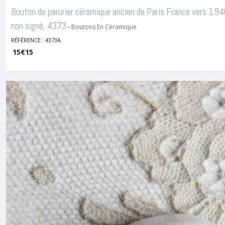
en
Bouton de parurier céramique ancien de Paris France vers 19
Galathite
(4)
non signé, 4373
-
Boutons En Céramique
RÉFÉRENCE : 4373A
Boutons
15
€
15
en
Jais
(1)
Boutons
en
Plastique
et
polyester
(40)
Boutons
en
Résine
(3)