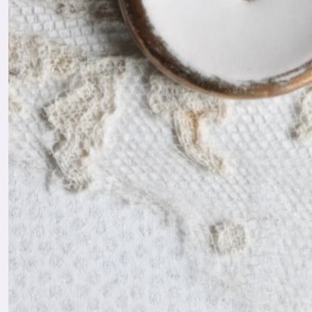
Celluloïd
(5)
Boutons
en
Bois
(4)
Boutons
en
Corozo
(4)
Boutons
en
Cuir
(2)
Boutons