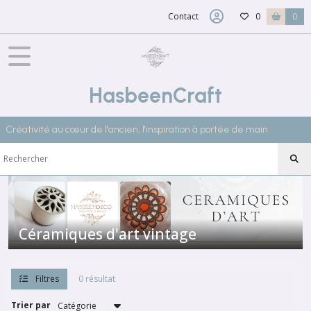
Fermer
Contact
0
0
FILTRES
Tous
HasbeenCraft
les
produits
Créativité au cœur de l'ancien, l'inspiration à portée de main
Afficher
les
résultats
Céramiques d'art vintage
Filtres
0 résultat
Trier par