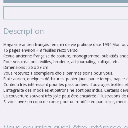
Description
Magazine ancien français féminin de vie pratique date 1934 Mon ou
16 pages environ = 8 feuilles recto verso
Revue ancienne française de couture, monogramme, publicités anci
Pour vos créations textiles, broderie, art journaling, collage, etc...
Dimensions : 36 x 29 cm
Vous recevrez 1 exemplaire choisi par mes soins pour vous.
Etat : ancien, quelques déchirures, papier jauni par le temps, papier 
Contenu très intéressant pour les passionnées d'ouvrages textiles et
L'intégralité des modèles et patrons ne sont pas inclus. Certains de
La couverture souvent très jolie peut être encadrée ( illustrations 
Si vous avez un coup de coeur pour un modèle en particulier, me
Vous pourriez aussi être intéressé 