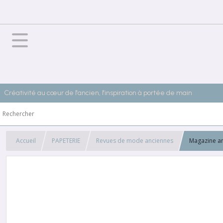
Créativité au cœur de l'ancien, l'inspiration à portée de main
Accueil
PAPETERIE
Revues de mode anciennes
Magazine an