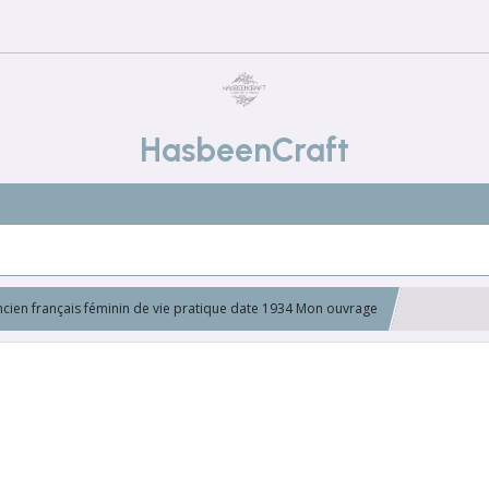
HasbeenCraft
cien français féminin de vie pratique date 1934 Mon ouvrage