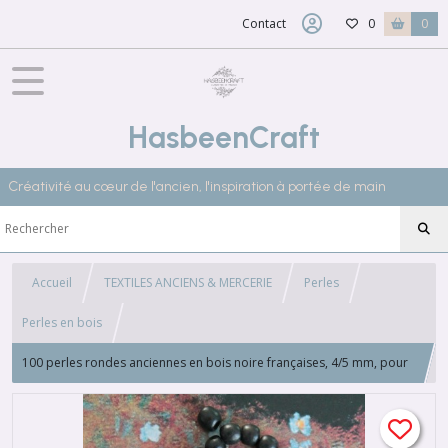
Contact
0
0
HasbeenCraft
Créativité au cœur de l'ancien, l'inspiration à portée de main
Accueil
TEXTILES ANCIENS & MERCERIE
Perles
Perles en bois
100 perles rondes anciennes en bois noire françaises, 4/5 mm, pour
chapelet