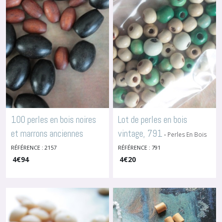
100 perles en bois noires
Lot de perles en bois
et marrons anciennes
vintage, 791
-
Perles En Bois
françaises
RÉFÉRENCE : 2157
RÉFÉRENCE : 791
-
Perles En Bois
4
€
94
4
€
20