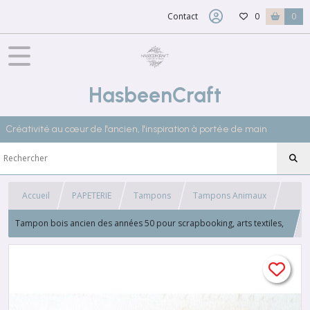
Contact
0
0
HasbeenCraft
Créativité au cœur de l'ancien, l'inspiration à portée de main
Accueil
PAPETERIE
Tampons
Tampons Animaux
Tampon bois ancien des années 50 pour scrapbooking, arts textiles,
broderie, 3602