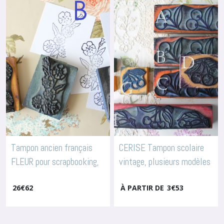
Tampon ancien français
CERISE Tampon scolaire
FLEUR pour scrapbooking,
vintage, plusieurs modèles
arts textiles, broderie,
au choix, 3798
-
Tampons
26
€
62
Fleurs & Fruits
À PARTIR DE
3
€
53
4019
-
Tampons Fleurs & Fruits