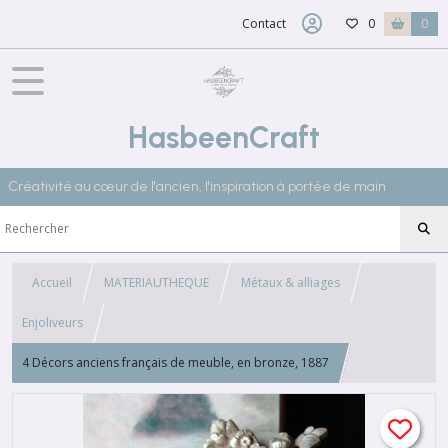
Contact
0
0
HasbeenCraft
Créativité au cœur de l'ancien, l'inspiration à portée de main
Accueil
MATERIAUTHEQUE
Métaux & alliages
Enjoliveurs
4 Décors anciens français de meuble, en bronze, 1887