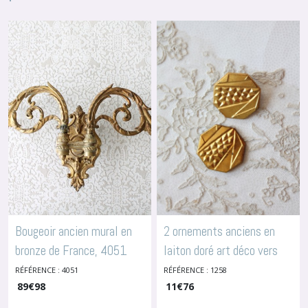
Bougeoir ancien mural en
2 ornements anciens en
bronze de France, 4051
laiton doré art déco vers
-
Enjoliveurs
1930, ref1258
RÉFÉRENCE : 4051
RÉFÉRENCE : 1258
-
Enjoliveurs
89
€
98
11
€
76