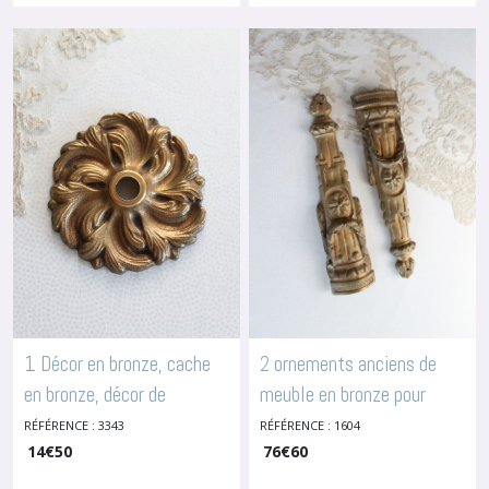
1 Décor en bronze, cache
2 ornements anciens de
en bronze, décor de
meuble en bronze pour
meuble, enjoliveur poignée,
pieds de meuble, pour
RÉFÉRENCE : 3343
RÉFÉRENCE : 1604
14
€
50
76
€
60
serrurerie, 3343
guéridon, 1604
-
Enjoliveurs
-
Enjoliveurs