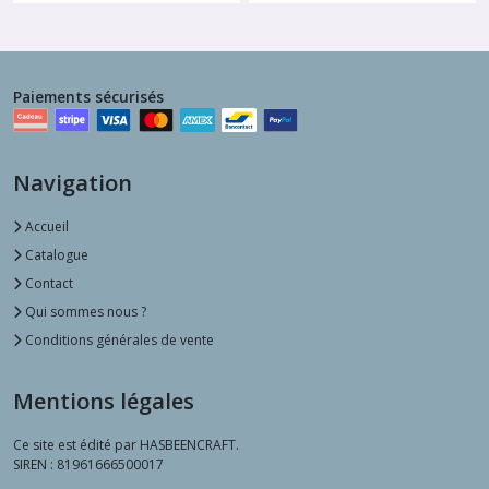
Paiements sécurisés
Navigation
Accueil
Catalogue
Contact
Qui sommes nous ?
Conditions générales de vente
Mentions légales
Ce site est édité par HASBEENCRAFT.
SIREN : 81961666500017