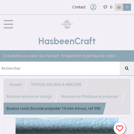
Contact
0
0
HasbeenCraft
Créativité au cœur de l'ancien, l'inspiration à portée de main
Accueil
TEXTILES ANCIENS & MERCERIE
Boutons anciens et vintage
Boutons en Plastique et polyester
Bouton rond chocolat polyester 16 mm 4 trous, ref 390