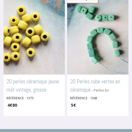
20 perles céramique jaune
20 Perles cube vertes en
mat vintage, grosse
céramique
-
Perles En
Céramique Ou Verre
rocaille, 7 x 8 mm, 1373
RÉFÉRENCE : 1373
RÉFÉRENCE : 1368
-
4
Perles En Céramique Ou Verre
€
80
5
€