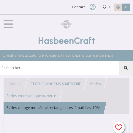
Contact
0
0
HasbeenCraft
Créativité au cœur de l'ancien, l'inspiration à portée de main
Accueil
TEXTILES ANCIENS & MERCERIE
Perles
Perles en céramique ou verre
Perles vintage mosaïque rectangulaires, émaillées, 1064