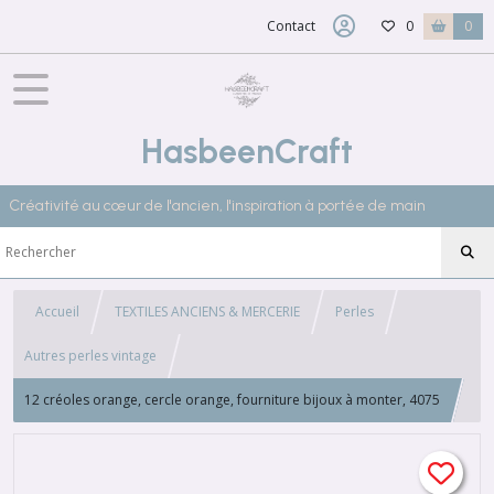
Contact
0
0
HasbeenCraft
Créativité au cœur de l'ancien, l'inspiration à portée de main
Accueil
TEXTILES ANCIENS & MERCERIE
Perles
Autres perles vintage
12 créoles orange, cercle orange, fourniture bijoux à monter, 4075