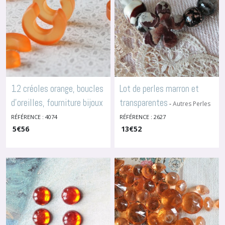
12 créoles orange, boucles
Lot de perles marron et
d'oreilles, fourniture bijoux
transparentes
-
Autres Perles
Vintage
à monter, 4074
RÉFÉRENCE : 4074
RÉFÉRENCE : 2627
-
Autres
Perles Vintage
5
€
56
13
€
52