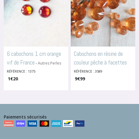
6 cabochons 1 cm orange
Cabochons en résine de
vif de France
couleur pêche à facettes
-
Autres Perles
Vintage
-
Autres Perles Vintage
RÉFÉRENCE : 1375
RÉFÉRENCE : 3589
1
€
20
9
€
99
Paiements sécurisés