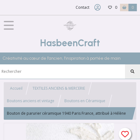
Contact
0
0
HasbeenCraft
Créativité au cœur de l'ancien, l'inspiration à portée de main
Accueil
TEXTILES ANCIENS & MERCERIE
Boutons anciens et vintage
Boutons en Céramique
Bouton de parurier céramique 1940 Paris France, attribué à Hélène
MECHIN non signé, 4371