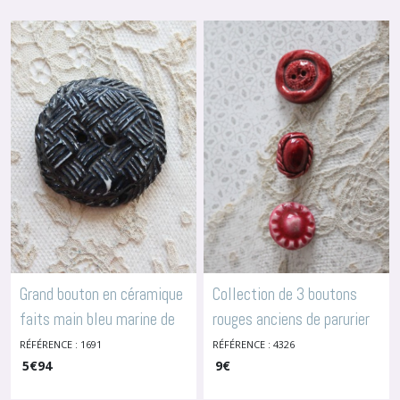
Grand bouton en céramique
Collection de 3 boutons
faits main bleu marine de
rouges anciens de parurier
4.5 cm, 1691
céramique
RÉFÉRENCE : 1691
RÉFÉRENCE : 4326
-
Boutons En
-
Boutons En
Céramique
5
€
94
Céramique
9
€