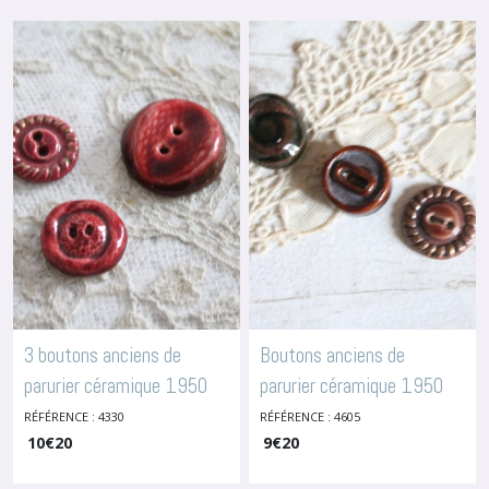
3 boutons anciens de
Boutons anciens de
parurier céramique 1950
parurier céramique 1950
Paris France, 4330
Paris France
RÉFÉRENCE : 4330
RÉFÉRENCE : 4605
-
Boutons En
-
10
Boutons En Céramique
€
20
Céramique
9
€
20