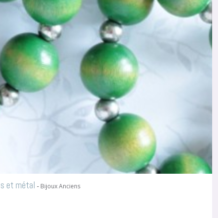
is et métal
-
Bijoux Anciens