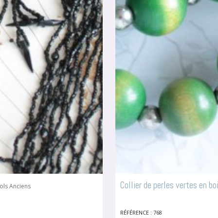
Collier de perles vertes en bo
ols Anciens
RÉFÉRENCE : 768