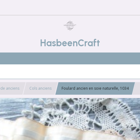
HasbeenCraft
de anciens
Cols anciens
Foulard ancien en soie naturelle, 1034