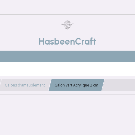
HasbeenCraft
Galons d'ameublement
Galon vert Acrylique 2 cm