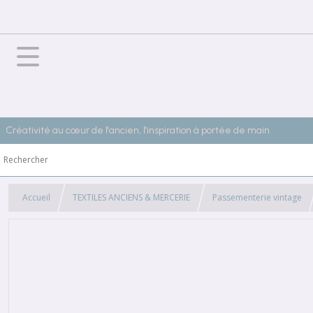
Créativité au cœur de l'ancien, l'inspiration à portée de main
Accueil
TEXTILES ANCIENS & MERCERIE
Passementerie vintage