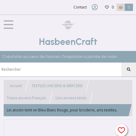
Contact
0
0
HasbeenCraft
Créativité au cœur de l'ancien, l'inspiration à portée de main
Accueil
TEXTILES ANCIENS & MERCERIE
Tissus anciens français
Lins anciens teints
Lin ancien teint en Bleu Blanc Rouge, pour broderie, arts textiles,
6x25(30)x25(30)cm, 4525