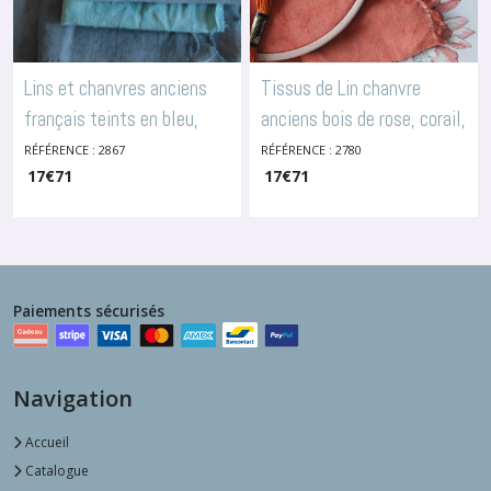
Lins et chanvres anciens
Tissus de Lin chanvre
français teints en bleu,
anciens bois de rose, corail,
2867
terracotta, 2780/3340
RÉFÉRENCE : 2867
RÉFÉRENCE : 2780
-
Lins Anciens Teints
17
€
71
-
17
Lins Anciens Teints
€
71
Paiements sécurisés
Navigation
Accueil
Catalogue