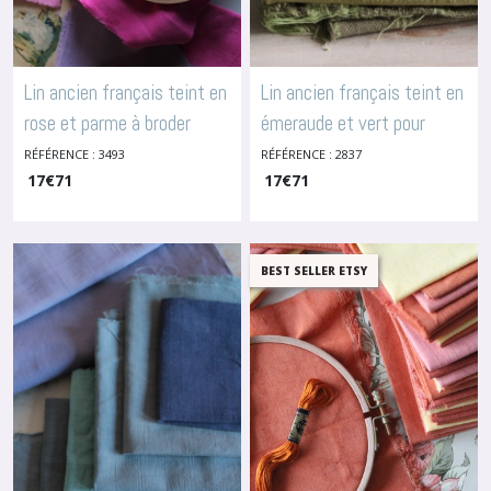
Lin ancien français teint en
Lin ancien français teint en
rose et parme à broder
émeraude et vert pour
,3493
broderie, 2837
RÉFÉRENCE : 3493
RÉFÉRENCE : 2837
-
Lins Anciens Teints
-
Lins Anciens
17
€
71
Teints
17
€
71
BEST SELLER ETSY