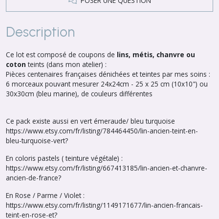
POSER UNE QUESTION
Description
Ce lot est composé de coupons de
lins, métis, chanvre ou
coton
teints (dans mon atelier) :
Pièces centenaires françaises dénichées et teintes par mes soins :
6 morceaux pouvant mesurer 24x24cm - 25 x 25 cm (10x10") ou
30x30cm (bleu marine), de couleurs différentes
Ce pack existe aussi en vert émeraude/ bleu turquoise
https://www.etsy.com/fr/listing/784464450/lin-ancien-teint-en-
bleu-turquoise-vert?
En coloris pastels ( teinture végétale) :
https://www.etsy.com/fr/listing/667413185/lin-ancien-et-chanvre-
ancien-de-france?
En Rose / Parme / Violet :
https://www.etsy.com/fr/listing/1149171677/lin-ancien-francais-
teint-en-rose-et?