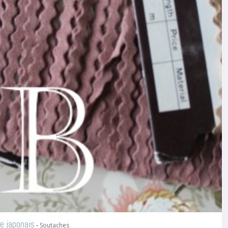
e japonais
-
Soutaches