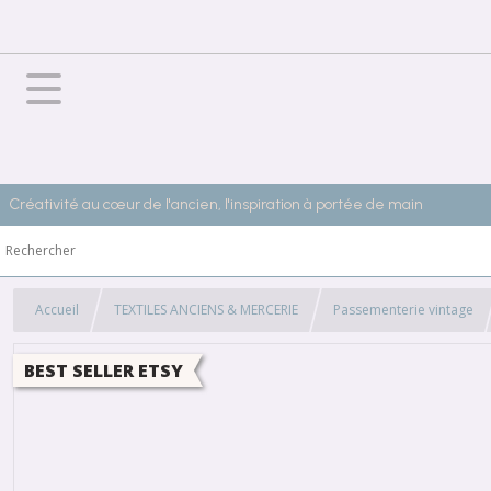
Créativité au cœur de l'ancien, l'inspiration à portée de main
Accueil
TEXTILES ANCIENS & MERCERIE
Passementerie vintage
BEST SELLER ETSY