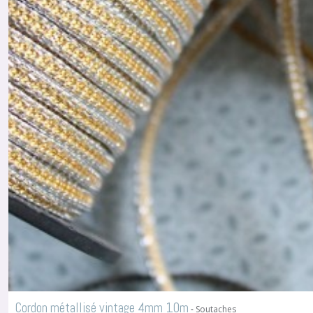
Cordon métallisé vintage 4mm 10m
-
Soutaches