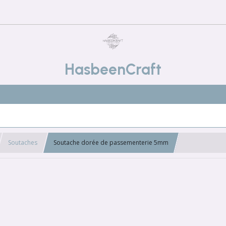
HasbeenCraft
Soutaches
Soutache dorée de passementerie 5mm