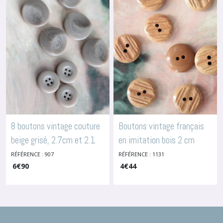
8 boutons vintage couture
Boutons vintage français
beige grisé, 2.7cm et 2.1
en imitation bois 2 cm
-
Boutons En Bois
cm
RÉFÉRENCE : 907
RÉFÉRENCE : 1131
-
Boutons En Plastique Et
Polyester
6
€
90
4
€
44