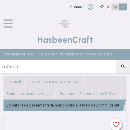
Contact
0
0
HasbeenCraft
Créativité au cœur de l'ancien, l'inspiration à portée de main
Accueil
TEXTILES ANCIENS & MERCERIE
Boutons anciens et vintage
Boutons en Passementerie & Tissu
3 boutons de passementerie noir brodés à la main de 24 mm, début
XXème