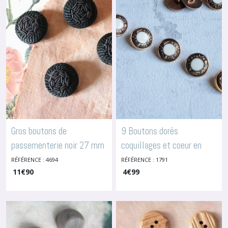
Gros boutons de
9 Boutons dorés
passementerie noir 27 mm
coquillages et coeur en
-
Boutons En Passementerie &
métal doré
RÉFÉRENCE : 4694
RÉFÉRENCE : 1791
-
Boutons En Métal
Tissu
11
€
90
4
€
99