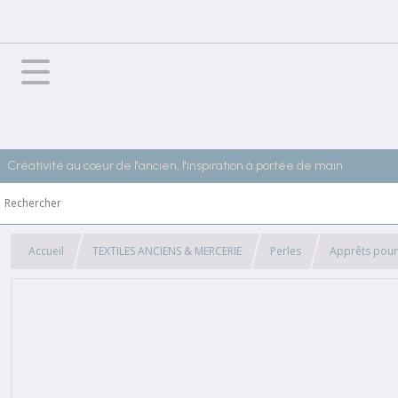
Créativité au cœur de l'ancien, l'inspiration à portée de main
Accueil
TEXTILES ANCIENS & MERCERIE
Perles
Apprêts pour 