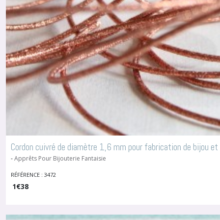
Cordon cuivré de diamètre 1,6 mm pour fabrication de bijou et
-
Apprêts Pour Bijouterie Fantaisie
RÉFÉRENCE : 3472
1
€
38