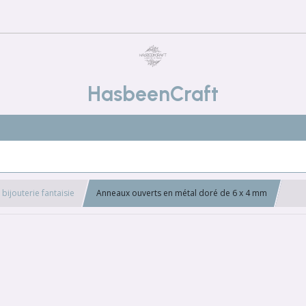
HasbeenCraft
bijouterie fantaisie
Anneaux ouverts en métal doré de 6 x 4 mm