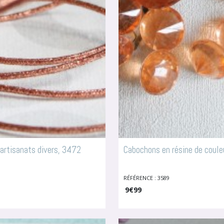
 artisanats divers, 3472
Cabochons en résine de coule
RÉFÉRENCE : 3589
9
€
99