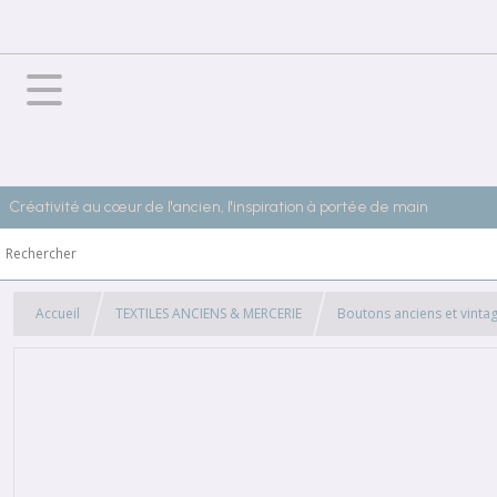
Créativité au cœur de l'ancien, l'inspiration à portée de main
Accueil
TEXTILES ANCIENS & MERCERIE
Boutons anciens et vinta