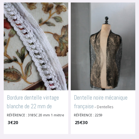
Bordure dentelle vintage
Dentelle noire mécanique
blanche de 22 mm de
française
-
Dentelles
Anciennes Début Xxème
largeur, vendue au mètre
RÉFÉRENCE : 3185C 20 mm 1 mètre
RÉFÉRENCE : 2259
-
3
Dentelles Vintage
€
20
25
€
30