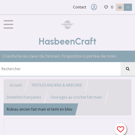
Contact
0
0
HasbeenCraft
Créativité au cœur de l'ancien, l'inspiration à portée de main
Accueil
TEXTILES ANCIENS & MERCERIE
Dentelles françaises
Ouvrages au crochet fait main
Rideau ancien fait main et teint en bleu