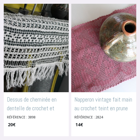
Dessus de cheminée en
Napperon vintage fait main
dentelle de crochet et
au crochet teint en prune
-
Ouvrages Au Crochet Fait Main
franges
RÉFÉRENCE : 3898
RÉFÉRENCE : 2824
-
Ouvrages Au Crochet
Fait Main
20
€
14
€