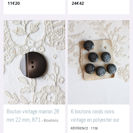
11
€
20
24
€
42
Bouton vintage marron 28
6 boutons ronds noirs
mm 22 mm, 871
vintage en polyester sur
-
Boutons
En Celluloïd
plaque cartonnée grise,
RÉFÉRENCE : 1150