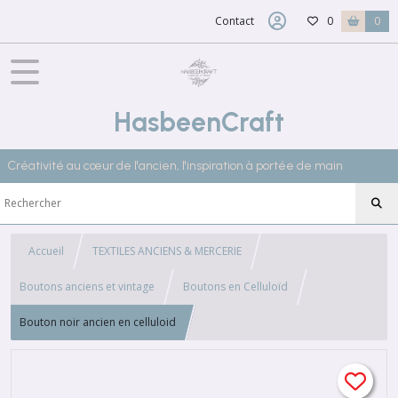
Contact
0
0
HasbeenCraft
Créativité au cœur de l'ancien, l'inspiration à portée de main
Accueil
TEXTILES ANCIENS & MERCERIE
Boutons anciens et vintage
Boutons en Celluloïd
Bouton noir ancien en celluloid