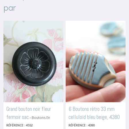
par
Grand bouton noir fleur
6 Boutons rétro 33 mm
fermoir sac
celluloïd bleu beige, 4380
-
Boutons En
Celluloïd
-
Boutons En Celluloïd
RÉFÉRENCE : 4552
RÉFÉRENCE : 4380