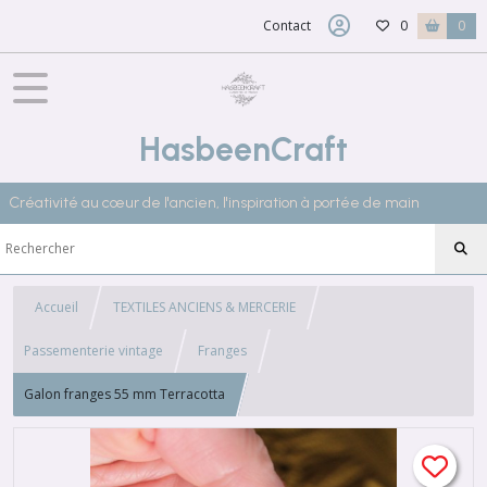
Contact
0
0
HasbeenCraft
Créativité au cœur de l'ancien, l'inspiration à portée de main
Accueil
TEXTILES ANCIENS & MERCERIE
Passementerie vintage
Franges
Galon franges 55 mm Terracotta