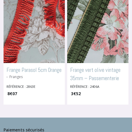
Frange Parasol 5cm Orange
Frange vert olive vintage
-
Franges
35mm – Passementerie
décorative
RÉFÉRENCE : 2863E
RÉFÉRENCE : 2406A
-
Franges
8
€
07
3
€
52
Paiements sécurisés