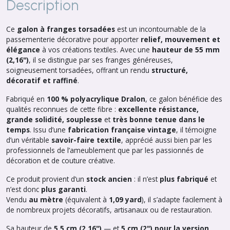
Description
Ce
galon à franges torsadées
est un incontournable de la
passementerie décorative pour apporter
relief, mouvement et
élégance
à vos créations textiles. Avec une
hauteur de 55 mm
(2,16")
, il se distingue par ses franges généreuses,
soigneusement torsadées, offrant un rendu
structuré,
décoratif et raffiné
.
Fabriqué en
100 % polyacrylique Dralon
, ce galon bénéficie des
qualités reconnues de cette fibre :
excellente résistance,
grande solidité, souplesse
et
très bonne tenue dans le
temps
. Issu d’une
fabrication française vintage
, il témoigne
d’un véritable
savoir-faire textile
, apprécié aussi bien par les
professionnels de l’ameublement que par les passionnés de
décoration et de couture créative.
Ce produit provient d’un
stock ancien
: il n’est
plus fabriqué
et
n’est donc
plus garanti
.
Vendu
au mètre
(équivalent à
1,09 yard
), il s’adapte facilement à
de nombreux projets décoratifs, artisanaux ou de restauration.
Sa hauteur de
5,5 cm (2,16")
— et
5 cm (2") pour la version