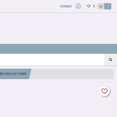
Contact
0
0
MECHIN H.M. PARIS