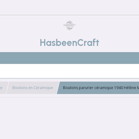
HasbeenCraft
ge
Boutons en Céramique
Boutons parurier céramique 1940 Hélène 