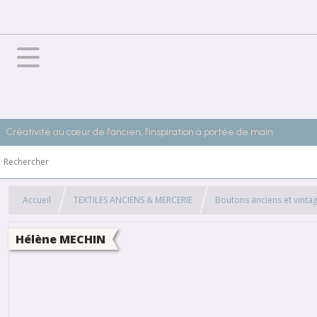
Créativité au cœur de l'ancien, l'inspiration à portée de main
Accueil
TEXTILES ANCIENS & MERCERIE
Boutons anciens et vinta
Hélène MECHIN