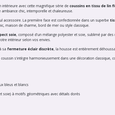
 intérieure avec cette magnifique série de
coussins en tissu de lin f
e ambiance chic, intemporelle et chaleureuse.
eul accessoire. La première face est confectionnée dans un superbe
ti
hic, maison de charme, bord de mer ou style classique.
pect soie
, composé d'un mélange polyester et soie, sublimé par des
otre intérieur selon vos envies.
 à sa
fermeture éclair discrète
, la housse est entièrement déhoussabl
e, ce coussin s'intègre harmonieusement dans une décoration classique
ux bleus et blancs
et soie) à motifs géométriques avec détails dorés