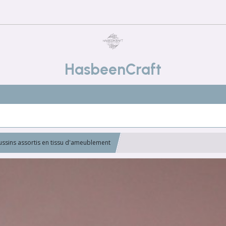
HasbeenCraft
ussins assortis en tissu d'ameublement