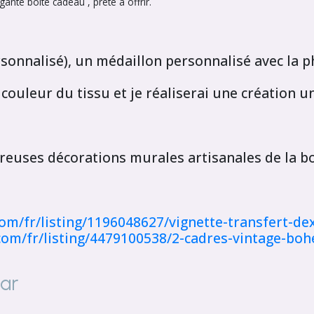
nte boîte cadeau , prête à offrir.
onnalisé), un médaillon personnalisé avec la ph
couleur du tissu et je réaliserai une création 
reuses décorations murales artisanales de la 
om/fr/listing/1196048627/vignette-transfert-dex
com/fr/listing/4479100538/2-cadres-vintage-bo
par