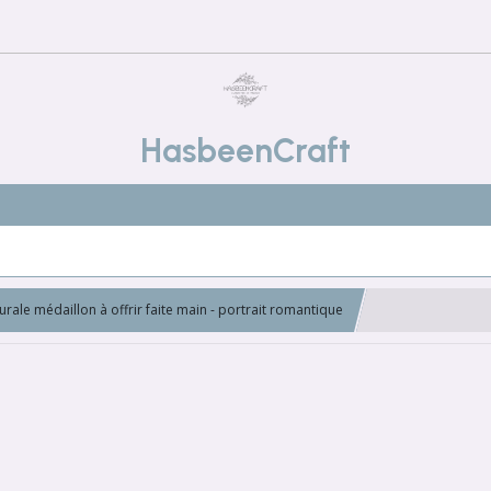
HasbeenCraft
rale médaillon à offrir faite main - portrait romantique