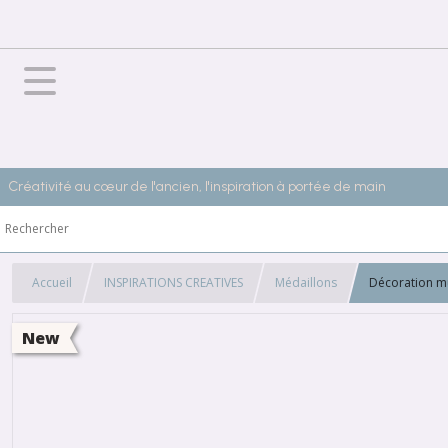
Créativité au cœur de l'ancien, l'inspiration à portée de main
Accueil
INSPIRATIONS CREATIVES
Médaillons
Décoration mu
New