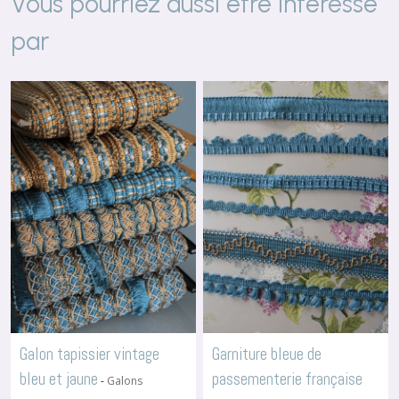
Vous pourriez aussi être intéressé
par
Galon tapissier vintage
Garniture bleue de
bleu et jaune
passementerie française
-
Galons