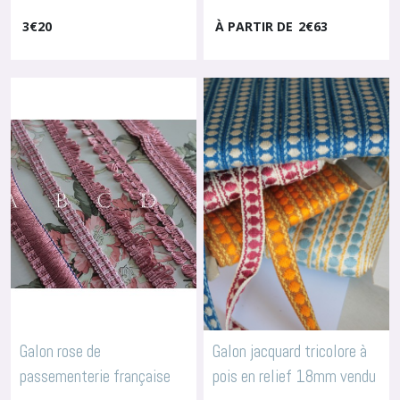
D'ameublement
pour bordure d'abat jour ou
3
€
20
À PARTIR DE
2
€
63
embrasse à rideaux, 2419
-
Galons D'ameublement
Galon rose de
Galon jacquard tricolore à
passementerie française
pois en relief 18mm vendu