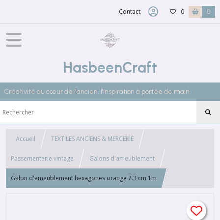
Contact
0
0
HasbeenCraft
Créativité au cœur de l'ancien, l'inspiration à portée de main
Accueil
TEXTILES ANCIENS & MERCERIE
Passementerie vintage
Galons d'ameublement
Galon d'ameublement hexagones orange 7.3 cm 1m