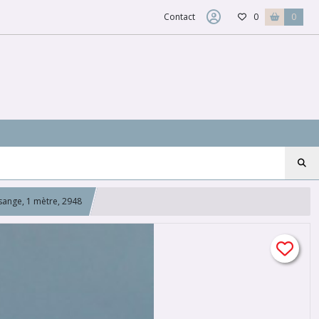
Contact
0
0
ange, 1 mètre, 2948