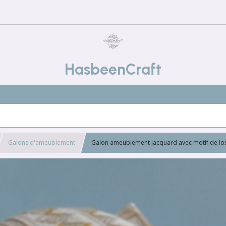
HasbeenCraft
Galons d'ameublement
Galon ameublement jacquard avec motif de los