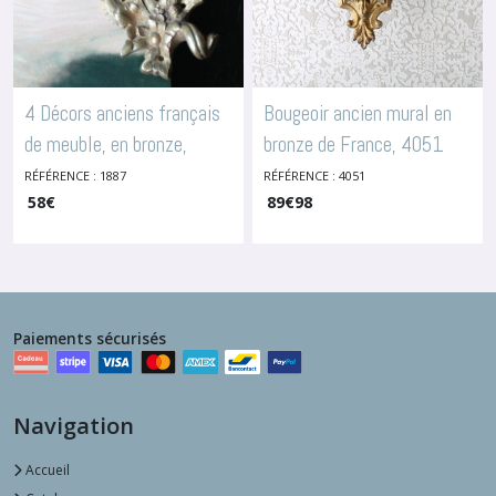
4 Décors anciens français
Bougeoir ancien mural en
de meuble, en bronze,
bronze de France, 4051
-
Enjoliveurs
1887
RÉFÉRENCE : 1887
RÉFÉRENCE : 4051
-
Enjoliveurs
58
€
89
€
98
Paiements sécurisés
Navigation
Accueil