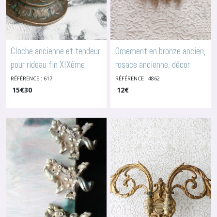
Cloche ancienne et tendeur
Ornement en bronze ancien,
pour rideau fin XIXème
rosace ancienne, décor
-
Enjoliveurs
victorien, bougeoir en
RÉFÉRENCE : 617
RÉFÉRENCE : 4862
15
€
30
12
€
bronze, cache, 4862
-
Enjoliveurs