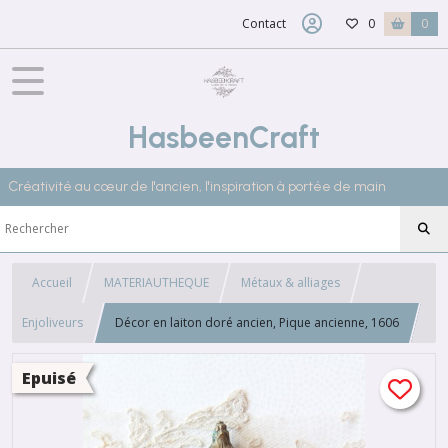
Contact
0
0
HasbeenCraft
Créativité au cœur de l'ancien, l'inspiration à portée de main
Accueil
MATERIAUTHEQUE
Métaux & alliages
Enjoliveurs
Décor en laiton doré ancien, Pique ancienne, 1606
Epuisé