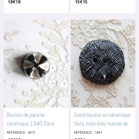
18
€
18
15
€
15
à Hélène MECHIN non
à Hélène MECHIN non
signé, 4373C
signé, 4373B
-
Boutons En
-
Boutons En
Céramique
Céramique
Bouton de parurier
Grand bouton en céramique
céramique 1940 Paris
faits main bleu marine de
France, attribué à Hélène
4.5 cm, 1691
RÉFÉRENCE : 4371
RÉFÉRENCE : 1691
-
Boutons En