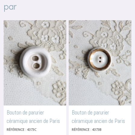
par
Bouton de parurier
Bouton de parurier
céramique ancien de Paris
céramique ancien de Paris
France vers 1940, attribué
France vers 1940, attribué
RÉFÉRENCE : 4373C
RÉFÉRENCE : 4373B