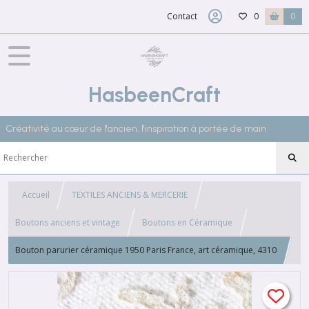
Contact
0
0
HasbeenCraft
Créativité au cœur de l'ancien, l'inspiration à portée de main
Accueil
TEXTILES ANCIENS & MERCERIE
Boutons anciens et vintage
Boutons en Céramique
Bouton parurier céramique 1950 Paris France, art céramique, 4310