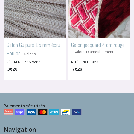
Galon Guipure 15 mm écru
Galon jacquard 4 cm rouge
-
Galons D'ameublement
Houlès
-
Galons
D'ameublement
RÉFÉRENCE : 166verif
RÉFÉRENCE : 2858E
3
€
20
7
€
26
Paiements sécurisés
Navigation