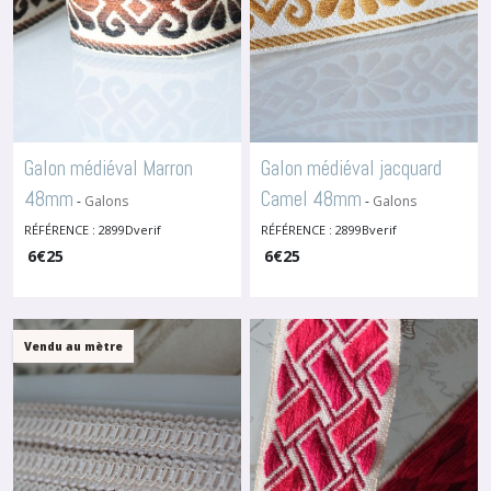
Galon médiéval Marron
Galon médiéval jacquard
48mm
Camel 48mm
-
Galons
-
Galons
D'ameublement
D'ameublement
RÉFÉRENCE : 2899Dverif
RÉFÉRENCE : 2899Bverif
6
€
25
6
€
25
Vendu au mètre