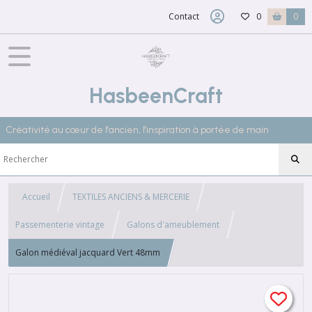
Contact
0
0
HasbeenCraft
Créativité au cœur de l'ancien, l'inspiration à portée de main
Accueil
TEXTILES ANCIENS & MERCERIE
Passementerie vintage
Galons d'ameublement
Galon médiéval jacquard Vert 48mm